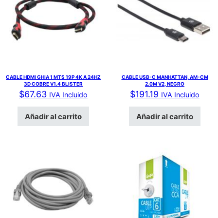
CABLE HDMI GHIA 1 MTS 19P 4K A 24HZ
CABLE USB-C MANHATTAN, AM-CM
3D COBRE V1.4 BLISTER
2.0M V2, NEGRO
$
67.63
$
191.19
IVA Incluido
IVA Incluido
Añadir al carrito
Añadir al carrito