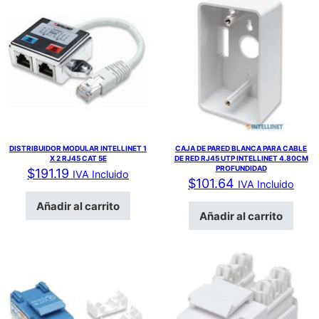
DISTRIBUIDOR MODULAR INTELLINET 1
CAJA DE PARED BLANCA PARA CABLE
X 2 RJ45 CAT 5E
DE RED RJ45 UTP INTELLINET 4.80CM
PROFUNDIDAD
$
191.19
IVA Incluido
$
101.64
IVA Incluido
Añadir al carrito
Añadir al carrito