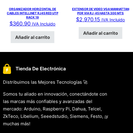
ORGANIZADOR HORIZONTAL DE
EXTENSOR DE VIDEO VGA MANHATTAN
CABLES INTELLINET RJ45 RED UTP
POR VIA RJ-45 HASTA 300 MTS
RACK 19
$
2,970.15
IVA Incluido
$
360.90
IVA Incluido
Añadir al carrito
Añadir al carrito
Distribuimos las Mejores Tecnologías 🚀
Somos tu aliado en innovación, conectándote con
las marcas más confiables y avanzadas del
mercado: Arduino, Raspberry Pi, Dahua, Telcel,
ZkTeco, Libelium, Seeedstudio, Siemens, Festo, ¡y
muchas más!