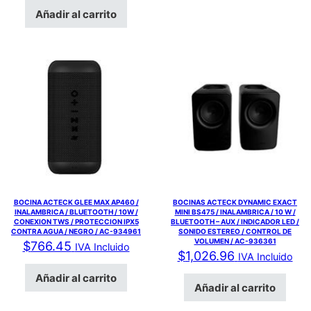
Añadir al carrito
BOCINA ACTECK GLEE MAX AP460 /
BOCINAS ACTECK DYNAMIC EXACT
INALAMBRICA / BLUETOOTH / 10W /
MINI BS475 / INALAMBRICA / 10 W /
CONEXION TWS / PROTECCION IPX5
BLUETOOTH – AUX / INDICADOR LED /
CONTRA AGUA / NEGRO / AC-934961
SONIDO ESTEREO / CONTROL DE
VOLUMEN / AC-936361
$
766.45
IVA Incluido
$
1,026.96
IVA Incluido
Añadir al carrito
Añadir al carrito