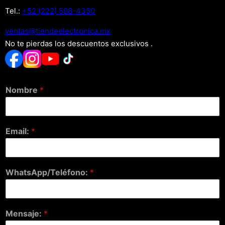
Tel.:
+52 (222) 598-4350
xm.acinortceleedneit@satnev
No te pierdas los descuentos exclusivos .
Nombre
*
Email:
*
WhatsApp/Teléfono:
*
Mensaje:
*