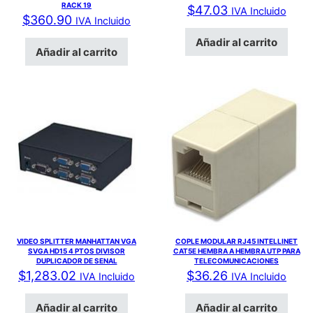
RACK 19
$
47.03
IVA Incluido
$
360.90
IVA Incluido
Añadir al carrito
Añadir al carrito
VIDEO SPLITTER MANHATTAN VGA
COPLE MODULAR RJ45 INTELLINET
SVGA HD15 4 PTOS DIVISOR
CAT5E HEMBRA A HEMBRA UTP PARA
DUPLICADOR DE SENAL
TELECOMUNICACIONES
$
1,283.02
$
36.26
IVA Incluido
IVA Incluido
Añadir al carrito
Añadir al carrito