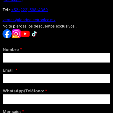
Tel.:
+52 (222) 598-4350
xm.acinortceleedneit@satnev
No te pierdas los descuentos exclusivos .
Nombre
*
Email:
*
WhatsApp/Teléfono:
*
Mensaje:
*