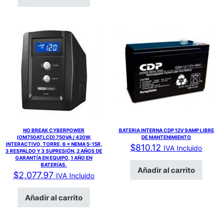
NO BREAK CYBERPOWER
BATERIA INTERNA CDP 12V 9AMP LIBRE
(OM750ATLCD) 750VA / 420W,
DE MANTENIMIENTO
INTERACTIVO, TORRE, 6 × NEMA 5-15R,
$
810.12
IVA Incluido
3 RESPALDO Y 3 SUPRESIÓN, 2 AÑOS DE
GARANTÍA EN EQUIPO, 1 AÑO EN
BATERÍAS.
Añadir al carrito
$
2,077.97
IVA Incluido
Añadir al carrito