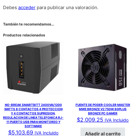
Debes
acceder
para publicar una valoración.
También te recomendamos…
Productos relacionados
NO-BREAK SMARTBITT 2400VA/1200
FUENTE DE PODER COOLER MASTER
WATTS 8 CONTACTOS 4 PROTECCION
MWE BRONZE V2 750W 80PLUS
Y 4 CONTACTOS SUPRESION,
BRONZE PC GAMER
REGULACION DE LINEA TELEFONICA RJ-
$
2,009.25
IVA Incluido
11 PUERTO USB PARA MONITOREO Y
SOFTWARE
$
5,103.69
IVA Incluido
Añadir al carrito