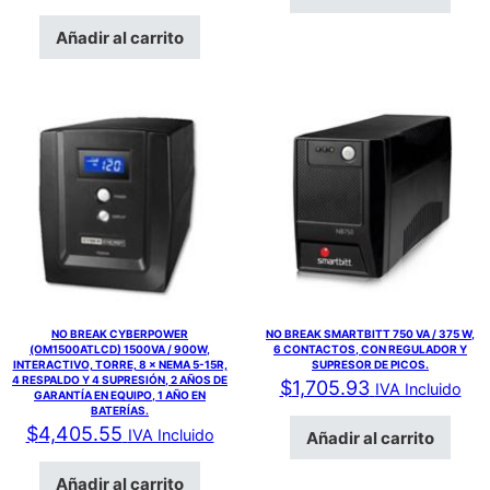
Añadir al carrito
NO BREAK CYBERPOWER
NO BREAK SMARTBITT 750 VA / 375 W,
(OM1500ATLCD) 1500VA / 900W,
6 CONTACTOS, CON REGULADOR Y
INTERACTIVO, TORRE, 8 × NEMA 5-15R,
SUPRESOR DE PICOS.
4 RESPALDO Y 4 SUPRESIÓN, 2 AÑOS DE
$
1,705.93
IVA Incluido
GARANTÍA EN EQUIPO, 1 AÑO EN
BATERÍAS.
$
4,405.55
IVA Incluido
Añadir al carrito
Añadir al carrito