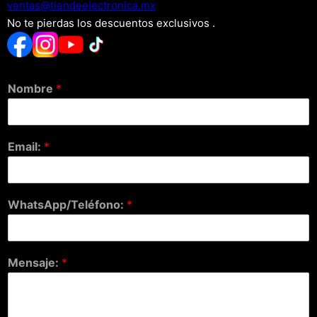
xm.acinortceleedneit@satnev
No te pierdas los descuentos exclusivos .
Nombre
*
Email:
*
WhatsApp/Teléfono:
*
Mensaje:
*