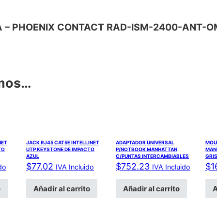
TENA – PHOENIX CONTACT RAD-ISM-2400-ANT-O
amos…
NET
JACK RJ45 CAT5E INTELLINET
ADAPTADOR UNIVERSAL
MOUS
TO
UTP KEYSTONE DE IMPACTO
P/NOTBOOK MANHATTAN
MAN
AZUL
C/PUNTAS INTERCAMBIABLES
GRI
$
77.02
$
752.23
$
1
do
IVA Incluido
IVA Incluido
o
Añadir al carrito
Añadir al carrito
A