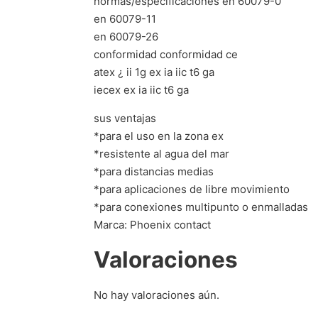
normas/especificaciones en 60079-0
en 60079-11
en 60079-26
conformidad conformidad ce
atex ¿ ii 1g ex ia iic t6 ga
iecex ex ia iic t6 ga
sus ventajas
*para el uso en la zona ex
*resistente al agua del mar
*para distancias medias
*para aplicaciones de libre movimiento
*para conexiones multipunto o enmalladas
Marca: Phoenix contact
Valoraciones
No hay valoraciones aún.