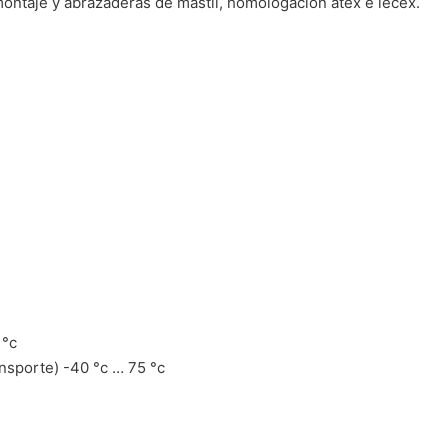
montaje y abrazaderas de mástil, homologación atex e iecex.
 °c
nsporte) -40 °c … 75 °c