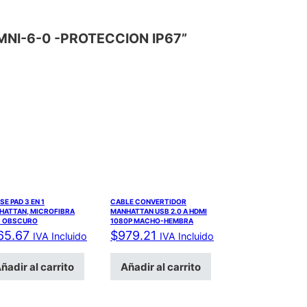
MNI-6-0 -PROTECCION IP67”
E PAD 3 EN 1
CABLE CONVERTIDOR
HATTAN, MICROFIBRA
MANHATTAN USB 2.0 A HDMI
S OBSCURO
1080P MACHO-HEMBRA
65.67
$
979.21
IVA Incluido
IVA Incluido
ñadir al carrito
Añadir al carrito