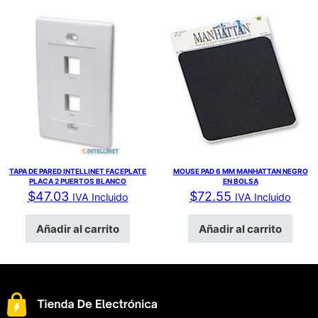
TAPA DE PARED INTELLINET FACEPLATE
MOUSE PAD 6 MM MANHATTAN NEGRO
PLACA 2 PUERTOS BLANCO
EN BOLSA
$
47.03
$
72.55
IVA Incluido
IVA Incluido
Añadir al carrito
Añadir al carrito