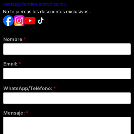
xm.acinortceleedneit@satnev
No te pierdas los descuentos exclusivos .
Nombre
*
Email:
*
WhatsApp/Teléfono:
*
Mensaje:
*