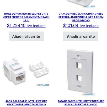
PANEL DE PARCHEO INTELLINET CAT6
CAJA DE PARED BLANCA PARA CABLE
UTP 24 PUERTOS RJ45 MONTAJE RACK
DE RED RJ45 UTP INTELLINET 4.80CM
19 1U
PROFUNDIDAD
$
1,224.10
$
101.64
IVA Incluido
IVA Incluido
Añadir al carrito
Añadir al carrito
JACK RJ45 CAT5E INTELLINET UTP
TAPA DE PARED INTELLINET FACEPLATE
KEYSTONE DE IMPACTO BLANCO
PLACA 2 PUERTOS BLANCO