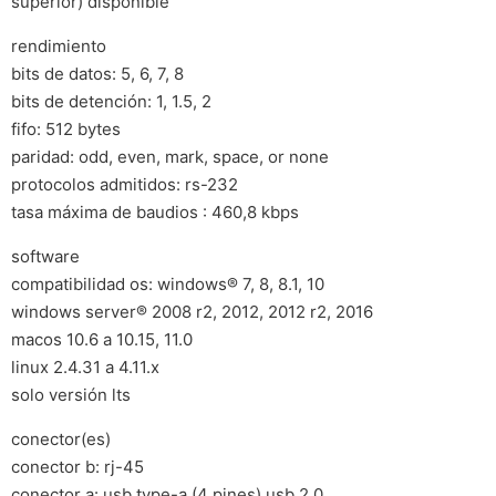
superior) disponible
rendimiento
bits de datos: 5, 6, 7, 8
bits de detención: 1, 1.5, 2
fifo: 512 bytes
paridad: odd, even, mark, space, or none
protocolos admitidos: rs-232
tasa máxima de baudios : 460,8 kbps
software
compatibilidad os: windows® 7, 8, 8.1, 10
windows server® 2008 r2, 2012, 2012 r2, 2016
macos 10.6 a 10.15, 11.0
linux 2.4.31 a 4.11.x
solo versión lts
conector(es)
conector b: rj-45
conector a: usb type-a (4 pines) usb 2.0