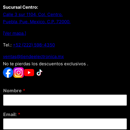
Sucursal Centro:
Calle 3 sur 1104, Col. Centro.
Puebla, Pue. Mexico. C.P. 72000.
[Ver mapa.]
Tel.:
+52 (222) 598-4350
xm.acinortceleedneit@satnev
No te pierdas los descuentos exclusivos .
Nombre
*
Email:
*