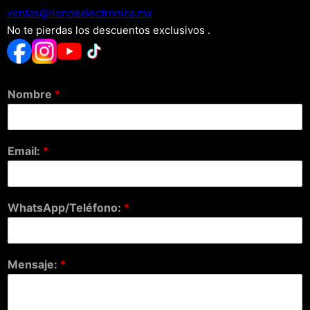
xm.acinortceleedneit@satnev
No te pierdas los descuentos exclusivos .
Nombre
*
Email:
*
WhatsApp/Teléfono:
*
Mensaje:
*