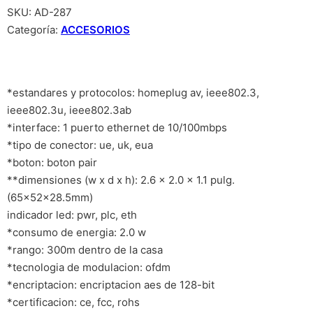
SKU:
AD-287
Categoría:
ACCESORIOS
*estandares y protocolos: homeplug av, ieee802.3,
ieee802.3u, ieee802.3ab
*interface: 1 puerto ethernet de 10/100mbps
*tipo de conector: ue, uk, eua
*boton: boton pair
**dimensiones (w x d x h): 2.6 x 2.0 x 1.1 pulg.
(65×52×28.5mm)
indicador led: pwr, plc, eth
*consumo de energia: 2.0 w
*rango: 300m dentro de la casa
*tecnologia de modulacion: ofdm
*encriptacion: encriptacion aes de 128-bit
*certificacion: ce, fcc, rohs