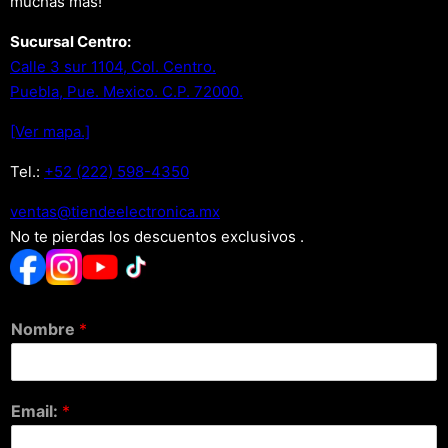
muchas más!
Sucursal Centro:
Calle 3 sur 1104, Col. Centro.
Puebla, Pue. Mexico. C.P. 72000.
[Ver mapa.]
Tel.:
+52 (222) 598-4350
xm.acinortceleedneit@satnev
No te pierdas los descuentos exclusivos .
Nombre
*
Email:
*