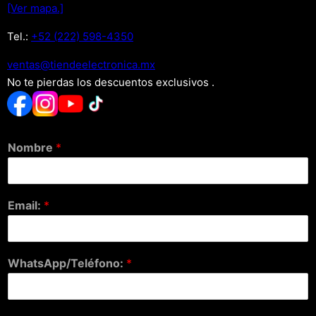
[Ver mapa.]
Tel.:
+52 (222) 598-4350
xm.acinortceleedneit@satnev
No te pierdas los descuentos exclusivos .
Nombre
*
Email:
*
WhatsApp/Teléfono:
*