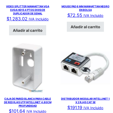
VIDEO SPLITTER MANHATTAN VGA
MOUSE PAD 6 MM MANHATTAN NEGRO
SVGA HD15 4 PTOS DIVISOR
EN BOLSA
DUPLICADOR DE SENAL
$
72.55
IVA Incluido
$
1,283.02
IVA Incluido
Añadir al carrito
Añadir al carrito
CAJA DE PARED BLANCA PARA CABLE
DISTRIBUIDOR MODULAR INTELLINET 1
DE RED RJ45 UTP INTELLINET 4.80CM
X 2 RJ45 CAT 5E
PROFUNDIDAD
$
191.19
IVA Incluido
$
101.64
IVA Incluido