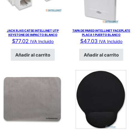
JACK RJ45 CAT5E INTELLINET UTP
TAPA DE PARED INTELLINET FACEPLATE
KEYSTONE DE IMPACTO BLANCO
PLACA 1 PUERTO BLANCO
$
77.02
$
47.03
IVA Incluido
IVA Incluido
Añadir al carrito
Añadir al carrito