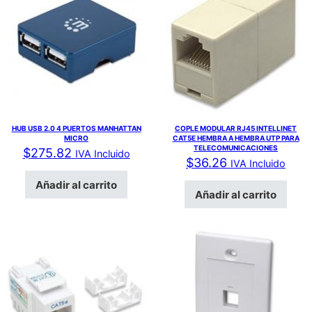
HUB USB 2.0 4 PUERTOS MANHATTAN
COPLE MODULAR RJ45 INTELLINET
MICRO
CAT5E HEMBRA A HEMBRA UTP PARA
TELECOMUNICACIONES
$
275.82
IVA Incluido
$
36.26
IVA Incluido
Añadir al carrito
Añadir al carrito