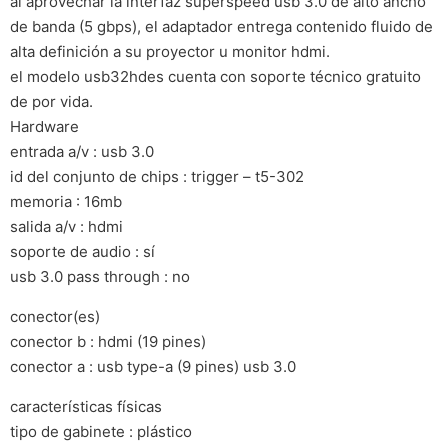
al aprovechar la interfaz superspeed usb 3.0 de alto ancho
de banda (5 gbps), el adaptador entrega contenido fluido de
alta definición a su proyector u monitor hdmi.
el modelo usb32hdes cuenta con soporte técnico gratuito
de por vida.
Hardware
entrada a/v : usb 3.0
id del conjunto de chips : trigger – t5-302
memoria : 16mb
salida a/v : hdmi
soporte de audio : sí
usb 3.0 pass through : no
conector(es)
conector b : hdmi (19 pines)
conector a : usb type-a (9 pines) usb 3.0
características físicas
tipo de gabinete : plástico