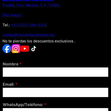
Puebla, Pue. Mexico. C.P. 72000.
[Ver mapa.]
Tel.:
+52 (222) 598-4350
xm.acinortceleedneit@satnev
No te pierdas los descuentos exclusivos .
Nombre
*
Email:
*
WhatsApp/Teléfono:
*