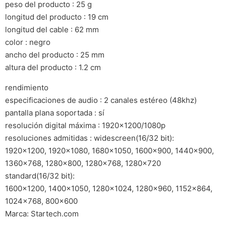
peso del producto : 25 g
longitud del producto : 19 cm
longitud del cable : 62 mm
color : negro
ancho del producto : 25 mm
altura del producto : 1.2 cm
rendimiento
especificaciones de audio : 2 canales estéreo (48khz)
pantalla plana soportada : sí
resolución digital máxima : 1920×1200/1080p
resoluciones admitidas : widescreen(16/32 bit):
1920×1200, 1920×1080, 1680×1050, 1600×900, 1440×900,
1360×768, 1280×800, 1280×768, 1280×720
standard(16/32 bit):
1600×1200, 1400×1050, 1280×1024, 1280×960, 1152×864,
1024×768, 800×600
Marca: Startech.com