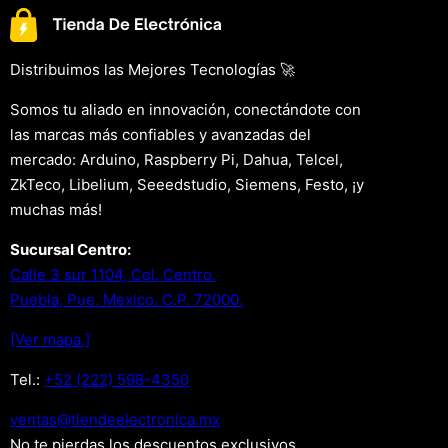
Distribuimos las Mejores Tecnologías 🚀
Somos tu aliado en innovación, conectándote con
las marcas más confiables y avanzadas del
mercado: Arduino, Raspberry Pi, Dahua, Telcel,
ZkTeco, Libelium, Seeedstudio, Siemens, Festo, ¡y
muchas más!
Sucursal Centro:
Calle 3 sur 1104, Col. Centro.
Puebla, Pue. Mexico. C.P. 72000.
[Ver mapa.]
Tel.:
+52 (222) 598-4350
xm.acinortceleedneit@satnev
No te pierdas los descuentos exclusivos .