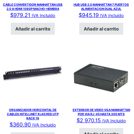
CABLE CONVERTIDOR MANHATTAN USB
HUB USB 2.0 MANHATTAN 7 PUERTOS
2.0 A HDMI 1080P MACHO-HEMBRA
ALIMENTACION DUAL AZUL
$
979.21
$
945.19
IVA Incluido
IVA Incluido
Añadir al carrito
Añadir al carrito
ORGANIZADOR HORIZONTAL DE
EXTENSOR DE VIDEO VGA MANHATTAN
CABLES INTELLINET RJ45 RED UTP
POR VIA RJ-45 HASTA 300 MTS
RACK 19
$
2,970.15
IVA Incluido
$
360.90
IVA Incluido