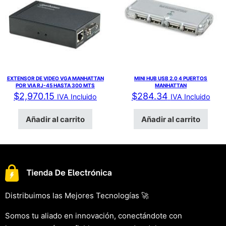
EXTENSOR DE VIDEO VGA MANHATTAN
MINI HUB USB 2.0 4 PUERTOS
POR VIA RJ-45 HASTA 300 MTS
MANHATTAN
$
2,970.15
$
284.34
IVA Incluido
IVA Incluido
Añadir al carrito
Añadir al carrito
Distribuimos las Mejores Tecnologías 🚀
Somos tu aliado en innovación, conectándote con