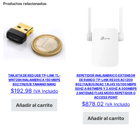
Productos relacionados
TARJETA DE RED USB TP-LINK TL-
REPETIDOR INALAMBRICO EXTENSOR
WN725N INALAMBRICA 150 MBPS
DE RANGO TP-LINK RE305 AC1200
802.11N/G/B TAMANO NANO
802.11A/B/G/N/AC 1 RJ45 10/100 MBPS
5GHZ A 867MBPS Y 2.4GHZ A 300MBPS
$
192.98
IVA Incluido
2 ANTENAS FIJAS MODO REPETIDOR O
ACCESS POINT
$
878.02
IVA Incluido
Añadir al carrito
Añadir al carrito