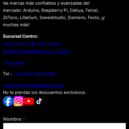
las marcas más confiables y avanzadas del
mercado: Arduino, Raspberry Pi, Dahua, Telcel,
ZkTeco, Libelium, Seeedstudio, Siemens, Festo, ¡y
muchas más!
Sucursal Centro:
Calle 3 sur 1104, Col. Centro.
Puebla, Pue. Mexico. C.P. 72000.
[Ver mapa.]
Tel.:
+52 (222) 598-4350
xm.acinortceleedneit@satnev
No te pierdas los descuentos exclusivos .
Nombre
*