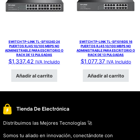
SWITCH TP-LINK TL-SF1024D 24
SWITCH TP-LINK TL-SF1016DS 16
PUERTOS RJ45 10/100 MBPS NO
PUERTOS RJ45 10/100 MBPS NO
ADMINISTRABLE PARA ESCRITORIO O
ADMINISTRABLE PARA ESCRITORIO O
RACK DE 13 PULGADAS
RACK DE 13 PULGADAS
$
1,337.42
$
1,077.37
IVA Incluido
IVA Incluido
Añadir al carrito
Añadir al carrito
Distribuimos las Mejores Tecnologías 🚀
Somos tu aliado en innovación, conectándote con