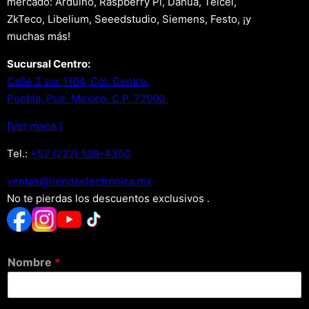
mercado: Arduino, Raspberry Pi, Dahua, Telcel,
ZkTeco, Libelium, Seeedstudio, Siemens, Festo, ¡y
muchas más!
Sucursal Centro:
Calle 3 sur 1104, Col. Centro.
Puebla, Pue. Mexico. C.P. 72000.
[Ver mapa.]
Tel.:
+52 (222) 598-4350
xm.acinortceleedneit@satnev
No te pierdas los descuentos exclusivos .
Nombre
*