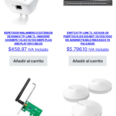
REPETIDOR INALAMBRICO EXTENSOR
SWITCH TP-LINK TL-SG1048 48
DE RANGO TP-LINK TL-WA850RE
PUERTOS RJ45 GIGABIT 10/100/1000
300MBPS 1 RJ45 10/100 MBPS PLUG
NO ADMINISTRABLE PARA RACK 19
AND PLAY SIN CABLES
PULGADAS
$
458.97
$
5,796.10
IVA Incluido
IVA Incluido
Añadir al carrito
Añadir al carrito