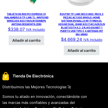
TARJETA DE RED PCI EXPRESS X1
ROUTER TP-LINK DECO M53-PACK 3
INALAMBRICA TP-LINK TL-WN781ND
PIEZAS AC1300 WHOLE-HOME
WIRELESS 802.11N/G/B150MBPS
SISTEMA EN MALLA WI-FI PARA EL
ANTENA DESMONTA 2DBI
HOGAR DUAL-BAND 802.11AC/A/B/G/N
BLUETOOTH 4.2, 2 RJ45 GIGABIT 1
$
338.07
IVA Incluido
PUERTO USB TIPO C 4 ANTENAS INT
MU-MIMO
$
4,669.24
IVA Incluido
Añadir al carrito
Añadir al carrito
Distribuimos las Mejores Tecnologías 🚀
Somos tu aliado en innovación, conectándote con
las marcas más confiables y avanzadas del