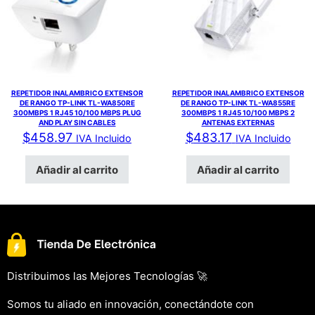
REPETIDOR INALAMBRICO EXTENSOR
REPETIDOR INALAMBRICO EXTENSOR
DE RANGO TP-LINK TL-WA850RE
DE RANGO TP-LINK TL-WA855RE
300MBPS 1 RJ45 10/100 MBPS PLUG
300MBPS 1 RJ45 10/100 MBPS 2
AND PLAY SIN CABLES
ANTENAS EXTERNAS
$
458.97
$
483.17
IVA Incluido
IVA Incluido
Añadir al carrito
Añadir al carrito
Distribuimos las Mejores Tecnologías 🚀
Somos tu aliado en innovación, conectándote con