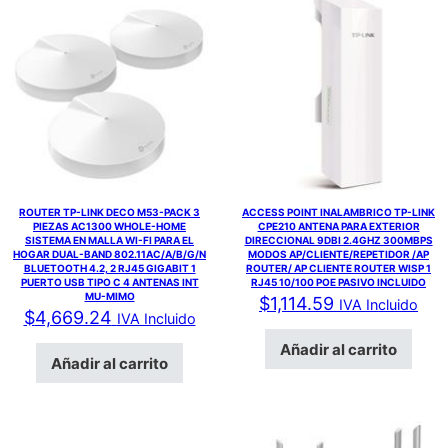
ROUTER TP-LINK DECO M53-PACK 3
ACCESS POINT INALAMBRICO TP-LINK
PIEZAS AC1300 WHOLE-HOME
CPE210 ANTENA PARA EXTERIOR
SISTEMA EN MALLA WI-FI PARA EL
DIRECCIONAL 9DBI 2.4GHZ 300MBPS
HOGAR DUAL-BAND 802.11AC/A/B/G/N
MODOS AP/CLIENTE/REPETIDOR /AP
BLUETOOTH 4.2, 2 RJ45 GIGABIT 1
ROUTER/ AP CLIENTE ROUTER WISP 1
PUERTO USB TIPO C 4 ANTENAS INT
RJ45 10/100 POE PASIVO INCLUIDO
MU-MIMO
$
1,114.59
IVA Incluido
$
4,669.24
IVA Incluido
Añadir al carrito
Añadir al carrito