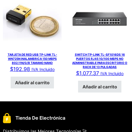
TARJETA DE RED USB TP-LINK TL-
SWITCH TP-LINK TL-SF1016DS 16
WN725N INALAMBRICA 150 MBPS
PUERTOS RJ45 10/100 MBPS NO
802.11N/G/B TAMANO NANO
ADMINISTRABLE PARA ESCRITORIO O
RACK DE 13 PULGADAS
$
192.98
IVA Incluido
$
1,077.37
IVA Incluido
Añadir al carrito
Añadir al carrito
Distribuimos las Mejores Tecnologías 🚀