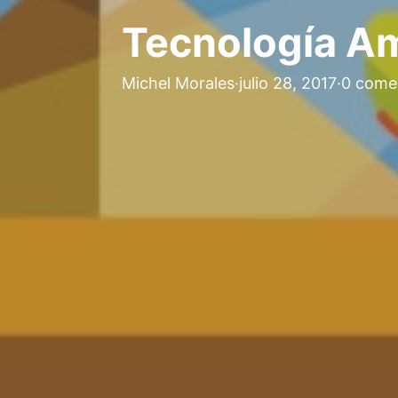
Tecnología A
Michel Morales
·
julio 28, 2017
·
0 come