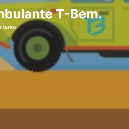
mbulante T-Bem.
ntarios