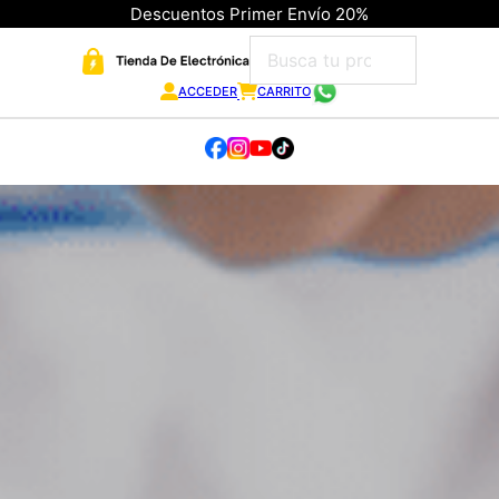
Descuentos Primer Envío 20%
ACCEDER
CARRITO