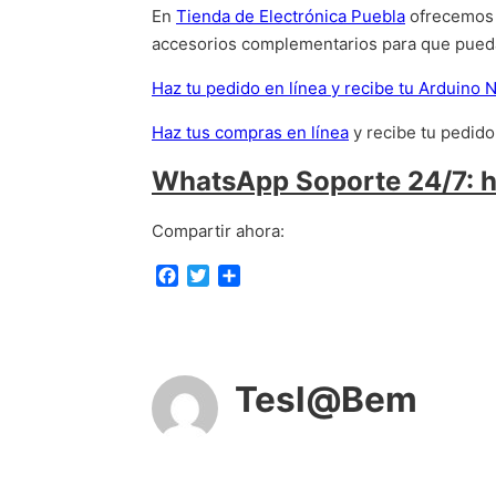
En
Tienda de Electrónica Puebla
ofrecemos t
accesorios complementarios para que pued
Haz tu pedido en línea y recibe tu Arduino 
Haz tus compras en línea
y recibe tu pedid
WhatsApp Soporte 24/7: 
Compartir ahora:
F
T
C
a
w
o
c
i
m
e
t
p
b
t
a
o
e
r
Tesl@Bem
o
r
t
k
i
r