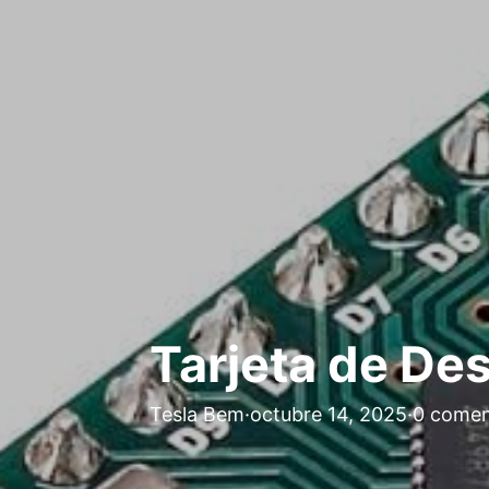
Tarjeta de De
Tesla Bem
·
octubre 14, 2025
·
0 comen