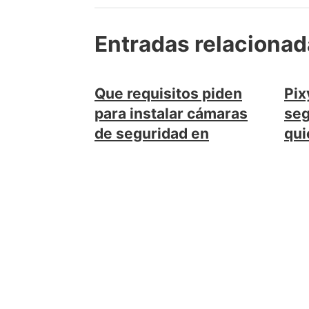
Entradas relaciona
Que requisitos piden
Pix
para instalar cámaras
seg
de seguridad en
qui
transporte publico
abril
junio 1, 2020
Deja el primer come