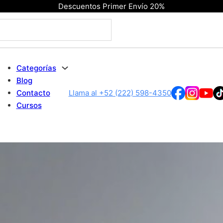
Descuentos Primer Envío 20%
Categorías
Blog
Contacto
Llama al +52 (222) 598-4350
Cursos