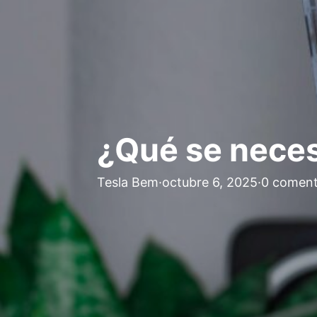
¿Qué se neces
Tesla Bem
·
octubre 6, 2025
·
0 coment