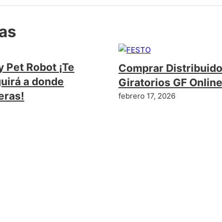
das
y Pet Robot ¡Te
Comprar Distribuid
uirá a donde
Giratorios GF Onlin
eras!
febrero 17, 2026
 24, 2016
ntario