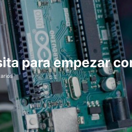
ita para empezar co
arios