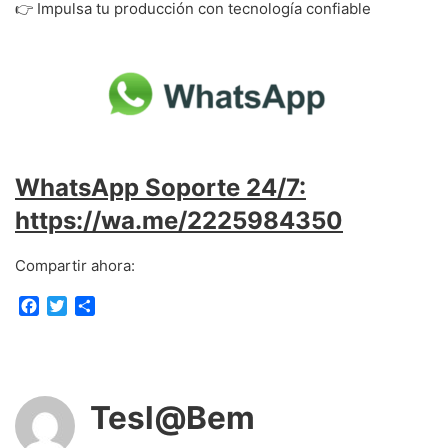
👉 Impulsa tu producción con tecnología confiable
WhatsApp Soporte 24/7:
https://wa.me/2225984350
Compartir ahora:
F
T
C
a
w
o
c
i
m
e
t
p
b
t
a
o
e
r
Tesl@Bem
o
r
t
k
i