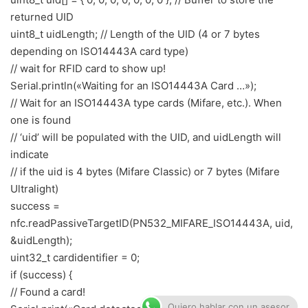
returned UID
uint8_t uidLength; // Length of the UID (4 or 7 bytes
depending on ISO14443A card type)
// wait for RFID card to show up!
Serial.println(«Waiting for an ISO14443A Card …»);
// Wait for an ISO14443A type cards (Mifare, etc.). When
one is found
// ‘uid’ will be populated with the UID, and uidLength will
indicate
// if the uid is 4 bytes (Mifare Classic) or 7 bytes (Mifare
Ultralight)
success =
nfc.readPassiveTargetID(PN532_MIFARE_ISO14443A, uid,
&uidLength);
uint32_t cardidentifier = 0;
if (success) {
// Found a card!
Quiero hablar con un asesor