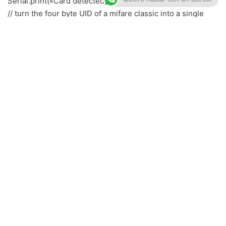
Serial.print(«Card detected #»);
// turn the four byte UID of a mifare classic into a single
variable #
cardidentifier = uid[3];
cardidentifier <<= 8; cardidentifier |= uid[2];
cardidentifier <<= 8; cardidentifier |= uid[1];
cardidentifier <<= 8; cardidentifier |= uid[0];
Serial.println(cardidentifier);
if (cardidentifier == 170923268) { //AQUI actualizar el
código identificaros de tu Tag RFID
Keyboard.write(‘m’); //Actualizar aquí los caracteres de tu
contraseña!
Keyboard.write(‘y’);
Keyboard.write(‘p’);
Keyboard.write(‘a’);
Keyboard.write(‘s’);
Keyboard.write(‘s’);
Keyboard.write(‘w’);