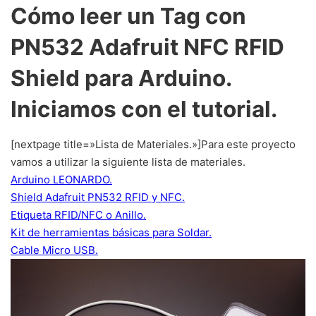
Cómo leer un Tag con
PN532 Adafruit NFC RFID
Shield para Arduino.
Iniciamos con el tutorial.
[nextpage title=»Lista de Materiales.»]Para este proyecto
vamos a utilizar la siguiente lista de materiales.
Arduino LEONARDO.
Shield Adafruit PN532 RFID y NFC.
Etiqueta RFID/NFC o Anillo.
Kit de herramientas básicas para Soldar.
Cable Micro USB.