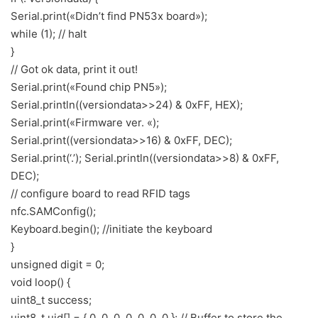
Serial.print(«Didn’t find PN53x board»);
while (1); // halt
}
// Got ok data, print it out!
Serial.print(«Found chip PN5»);
Serial.println((versiondata>>24) & 0xFF, HEX);
Serial.print(«Firmware ver. «);
Serial.print((versiondata>>16) & 0xFF, DEC);
Serial.print(‘.’); Serial.println((versiondata>>8) & 0xFF,
DEC);
// configure board to read RFID tags
nfc.SAMConfig();
Keyboard.begin(); //initiate the keyboard
}
unsigned digit = 0;
void loop() {
uint8_t success;
uint8_t uid[] = { 0, 0, 0, 0, 0, 0, 0 }; // Buffer to store the