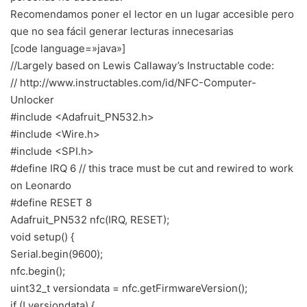
Recomendamos poner el lector en un lugar accesible pero
que no sea fácil generar lecturas innecesarias
[code language=»java»]
//Largely based on Lewis Callaway’s Instructable code:
// http://www.instructables.com/id/NFC-Computer-
Unlocker
#include <Adafruit_PN532.h>
#include <Wire.h>
#include <SPI.h>
#define IRQ 6 // this trace must be cut and rewired to work
on Leonardo
#define RESET 8
Adafruit_PN532 nfc(IRQ, RESET);
void setup() {
Serial.begin(9600);
nfc.begin();
uint32_t versiondata = nfc.getFirmwareVersion();
if (! versiondata) {