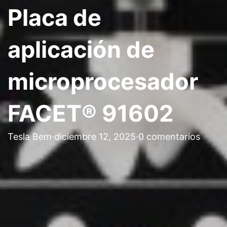
Placa de
aplicación de
microprocesador
FACET® 91602
Tesla Bem
·
diciembre 12, 2025
·
0 comentarios