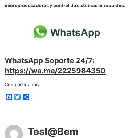
microprocesadores y control de sistemas embebidos
.
WhatsApp Soporte 24/7:
https://wa.me/2225984350
Compartir ahora:
F
T
C
a
w
o
c
i
m
e
t
p
b
t
a
o
e
r
Tesl@Bem
o
r
t