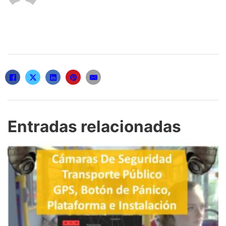
k
i
r
Entradas relacionadas