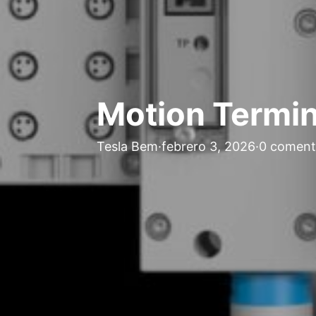
Motion Termin
Tesla Bem
·
febrero 3, 2026
·
0 coment