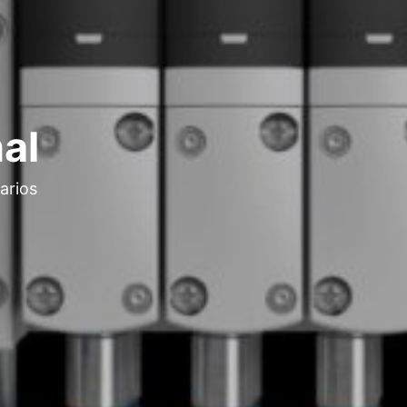
al
arios