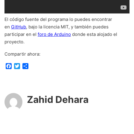
El código fuente del programa lo puedes encontrar
en
GitHub
, bajo la licencia MIT, y también puedes
participar en el
foro de Arduino
donde esta alojado el
proyecto.
Compartir ahora:
F
T
C
a
w
o
c
i
m
e
t
p
b
t
a
o
e
r
Zahid Dehara
o
r
t
k
i
r