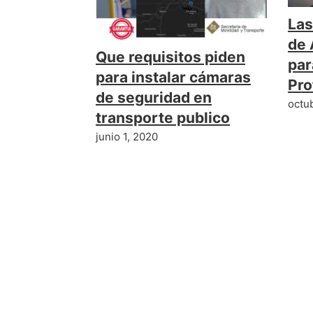
Las
de 
Que requisitos piden
par
para instalar cámaras
Pro
de seguridad en
octu
transporte publico
junio 1, 2020
Deja el primer come
Lo siento, debes estar
conectado
para publi