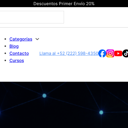
Descuentos Primer Envío 20%
Categorías
Blog
Contacto
Llama al +52 (222) 598-4350
Cursos