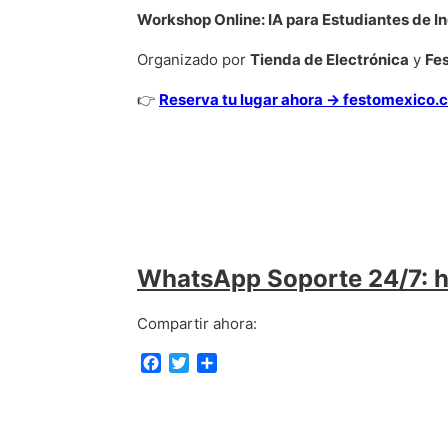
Workshop Online: IA para Estudiantes de In
Organizado por
Tienda de Electrónica
y
Fe
👉
Reserva tu lugar ahora → festomexico.
WhatsApp Soporte 24/7: 
Compartir ahora:
F
T
C
a
w
o
c
i
m
e
t
p
b
t
a