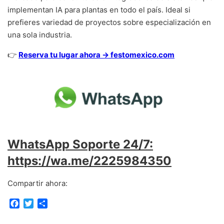
implementan IA para plantas en todo el país. Ideal si
prefieres variedad de proyectos sobre especialización en
una sola industria.
👉
Reserva tu lugar ahora → festomexico.com
WhatsApp Soporte 24/7:
https://wa.me/2225984350
Compartir ahora:
F
T
C
a
w
o
c
i
m