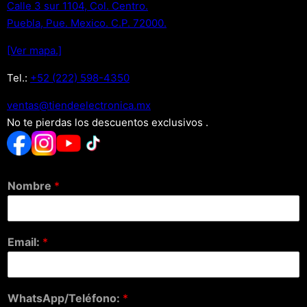
Calle 3 sur 1104, Col. Centro.
Puebla, Pue. Mexico. C.P. 72000.
[Ver mapa.]
Tel.:
+52 (222) 598-4350
xm.acinortceleedneit@satnev
No te pierdas los descuentos exclusivos .
Nombre
*
Email:
*
WhatsApp/Teléfono:
*