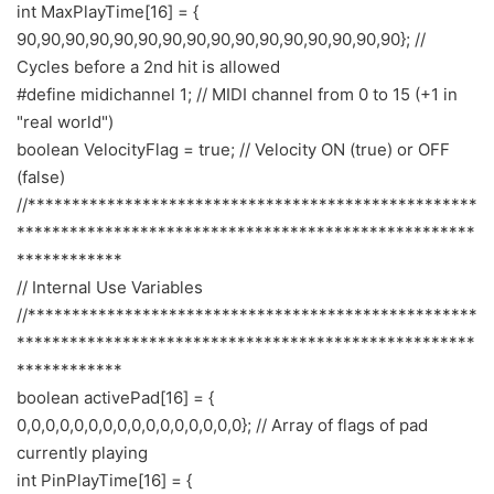
int MaxPlayTime[16] = {
90,90,90,90,90,90,90,90,90,90,90,90,90,90,90,90}; //
Cycles before a 2nd hit is allowed
#define midichannel 1; // MIDI channel from 0 to 15 (+1 in
"real world")
boolean VelocityFlag = true; // Velocity ON (true) or OFF
(false)
//***************************************************
****************************************************
************
// Internal Use Variables
//***************************************************
****************************************************
************
boolean activePad[16] = {
0,0,0,0,0,0,0,0,0,0,0,0,0,0,0,0}; // Array of flags of pad
currently playing
int PinPlayTime[16] = {