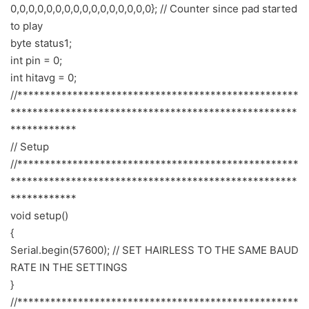
0,0,0,0,0,0,0,0,0,0,0,0,0,0,0,0}; // Counter since pad started
to play
byte status1;
int pin = 0;
int hitavg = 0;
//***************************************************
****************************************************
************
// Setup
//***************************************************
****************************************************
************
void setup()
{
Serial.begin(57600); // SET HAIRLESS TO THE SAME BAUD
RATE IN THE SETTINGS
}
//***************************************************