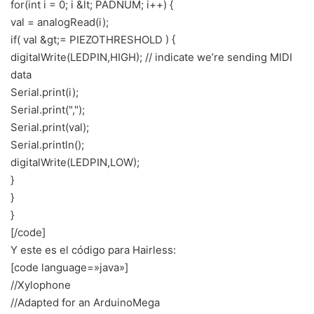
for(int i = 0; i &lt; PADNUM; i++) {
val = analogRead(i);
if( val &gt;= PIEZOTHRESHOLD ) {
digitalWrite(LEDPIN,HIGH); // indicate we’re sending MIDI
data
Serial.print(i);
Serial.print(",");
Serial.print(val);
Serial.println();
digitalWrite(LEDPIN,LOW);
}
}
}
[/code]
Y este es el código para Hairless:
[code language=»java»]
//Xylophone
//Adapted for an ArduinoMega