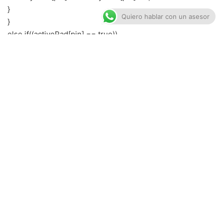
}
Quiero hablar con un asesor
}
else if((activePad[pin] == true))
{
PinPlayTime[pin] = PinPlayTime[pin] + 1;
if(PinPlayTime[pin] &gt; MaxPlayTime[pin])
{
activePad[pin] = false;
MIDI_TX(144,PadNote[pin],0);
}
}
}
}
//***************************************************
****************************************************
************
// Transmit MIDI Message
//***************************************************