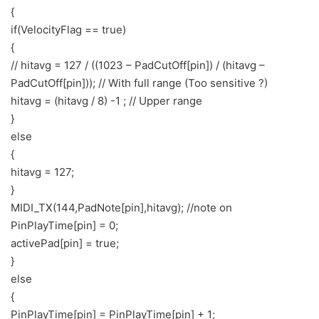
{
if(VelocityFlag == true)
{
// hitavg = 127 / ((1023 – PadCutOff[pin]) / (hitavg –
PadCutOff[pin])); // With full range (Too sensitive ?)
hitavg = (hitavg / 8) -1 ; // Upper range
}
else
{
hitavg = 127;
}
MIDI_TX(144,PadNote[pin],hitavg); //note on
PinPlayTime[pin] = 0;
activePad[pin] = true;
}
else
{
PinPlayTime[pin] = PinPlayTime[pin] + 1;