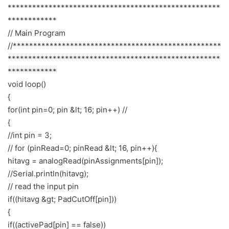
****************************************************
************
// Main Program
//***************************************************
****************************************************
************
void loop()
{
for(int pin=0; pin &lt; 16; pin++) //
{
//int pin = 3;
// for (pinRead=0; pinRead &lt; 16, pin++){
hitavg = analogRead(pinAssignments[pin]);
//Serial.println(hitavg);
// read the input pin
if((hitavg &gt; PadCutOff[pin]))
{
if((activePad[pin] == false))