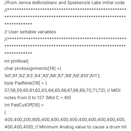
//from Jenna deBoisblanc and Spiekenzie Labs initial code
//***************************************************
****************************************************
************
// User settable variables
//***************************************************
****************************************************
************
int pinRead;
char pinAssignments[16] ={
‘A0′,’A1′,’A2′,’A3′,’A4′,’A5′,’A6′,’A7′,’A8′,’A9′,’A10′,’A11’};
byte PadNote[16] = {
57,58,59,60,61,62,63,64,65,66,67,68,69,70,71,72}; // MIDI
notes from 0 to 127 (Mid C = 60)
int PadCutOff[16] =
{
400,400,200,800,400,400,400,400,400,400,400,400,400,
400,400,400}; // Minimum Analog value to cause a drum hit