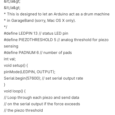
&lt;/a&gt;
&lt;/a&gt;
* This is designed to let an Arduino act as a drum machine
* in GarageBand (sorry, Mac OS X only).
*/
#define LEDPIN 13 // status LED pin
#define PIEZOTHRESHOLD 5 // analog threshold for piezo
sensing
#define PADNUM 6 // number of pads
int val;
void setup() {
pinMode(LEDPIN, OUTPUT);
Serial.begin(57600); // set serial output rate
}
void loop() {
// Loop through each piezo and send data
// on the serial output if the force exceeds
// the piezo threshold