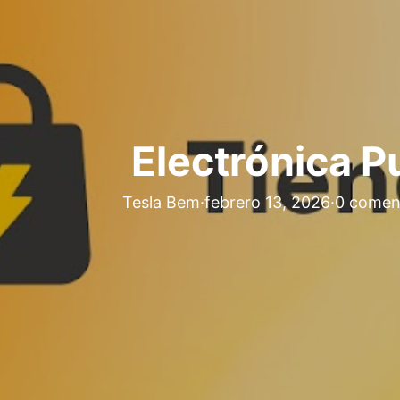
Electrónica P
Tesla Bem
·
febrero 13, 2026
·
0 comen