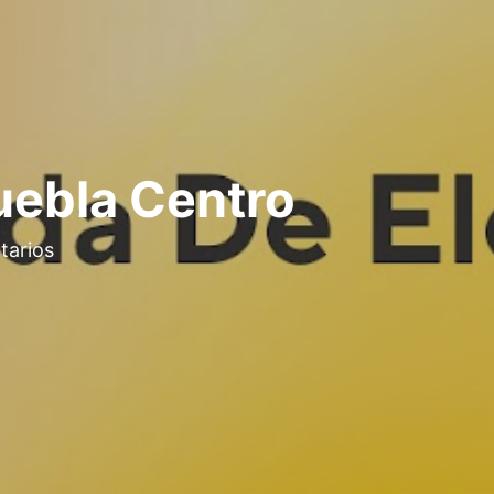
uebla Centro
tarios