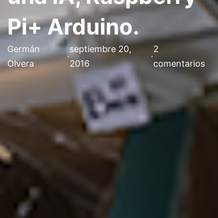
Pi+ Arduino.
Germán
septiembre 20,
2
·
·
Olvera
2016
comentarios