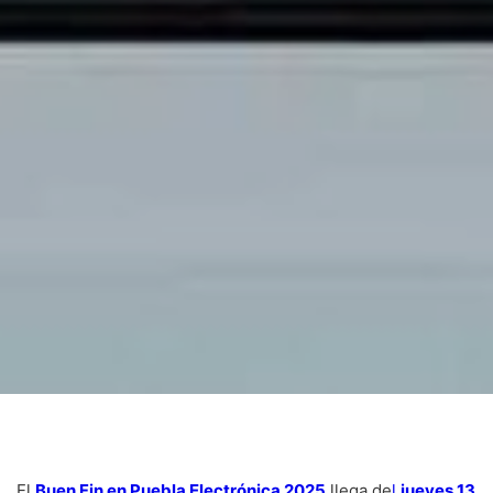
El
Buen Fin en Puebla Electrónica 2025
llega de
l
jueves 13