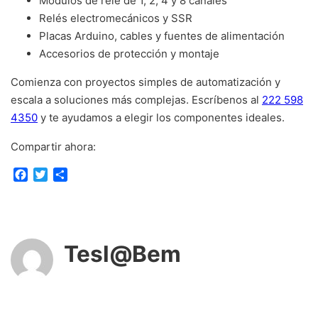
Módulos de relé de 1, 2, 4 y 8 canales
Relés electromecánicos y SSR
Placas Arduino, cables y fuentes de alimentación
Accesorios de protección y montaje
Comienza con proyectos simples de automatización y
escala a soluciones más complejas. Escríbenos al
222 598
4350
y te ayudamos a elegir los componentes ideales.
Compartir ahora:
F
T
C
a
w
o
c
i
m
e
t
p
b
t
a
o
e
r
Tesl@Bem
o
r
t
k
i
r