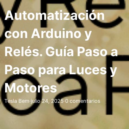
Automatización
con Arduino y
Relés. Guía Paso a
Paso para Luces y
Motores
Tesla Bem
·
julio 24, 2025
·
0 comentarios