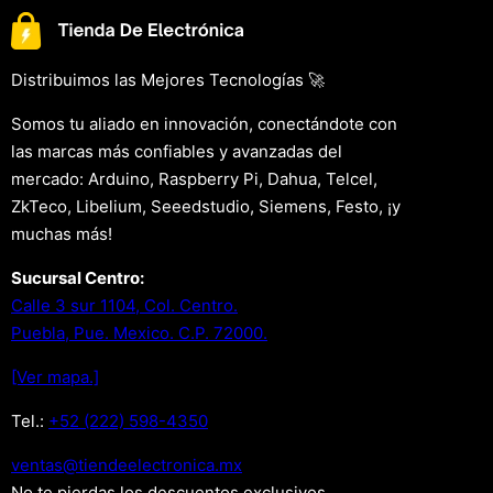
Distribuimos las Mejores Tecnologías 🚀
Somos tu aliado en innovación, conectándote con
las marcas más confiables y avanzadas del
mercado: Arduino, Raspberry Pi, Dahua, Telcel,
ZkTeco, Libelium, Seeedstudio, Siemens, Festo, ¡y
muchas más!
Sucursal Centro:
Calle 3 sur 1104, Col. Centro.
Puebla, Pue. Mexico. C.P. 72000.
[Ver mapa.]
Tel.:
+52 (222) 598-4350
xm.acinortceleedneit@satnev
No te pierdas los descuentos exclusivos .