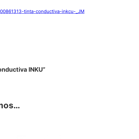
600861313-tinta-conductiva-inkcu-_JM
Conductiva INKU”
amos…