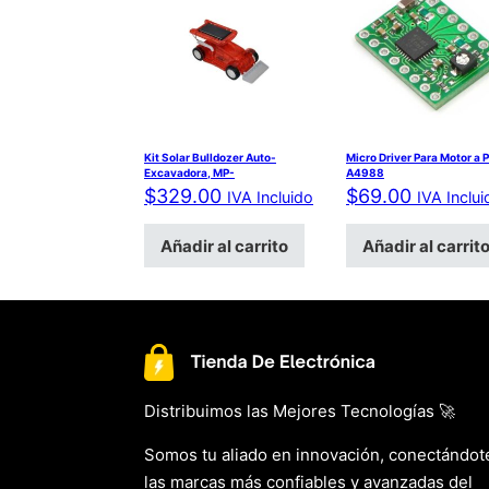
Kit Solar Bulldozer Auto-
Micro Driver Para Motor a 
Excavadora, MP-
A4988
$
329.00
$
69.00
IVA Incluido
IVA Inclui
Añadir al carrito
Añadir al carrit
Distribuimos las Mejores Tecnologías 🚀
Somos tu aliado en innovación, conectándot
las marcas más confiables y avanzadas del