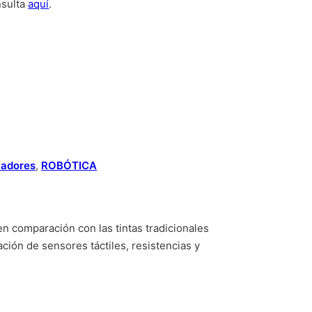
nsulta
aquí
.
ladores
,
ROBÓTICA
en comparación con las tintas tradicionales
ción de sensores táctiles, resistencias y