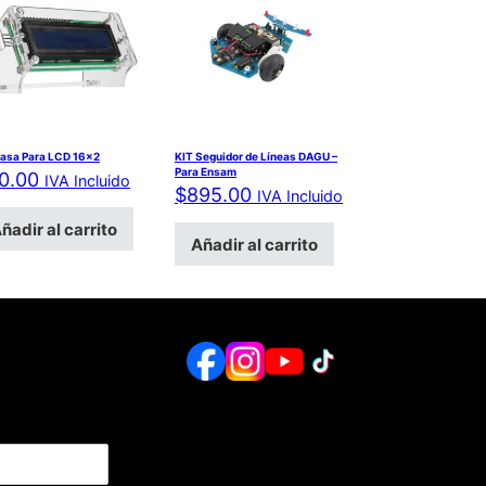
asa Para LCD 16×2
KIT Seguidor de Líneas DAGU –
Para Ensam
0.00
IVA Incluido
$
895.00
IVA Incluido
ñadir al carrito
Añadir al carrito