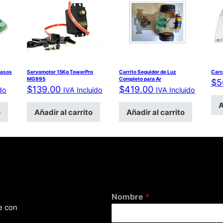
Pasos
Servomotor 15Kg TowerPro
Carrito Seguidor de Luz
Carc
MG995
Completo para Ar
$
5
$
139.00
$
419.00
do
IVA Incluido
IVA Incluido
A
o
Añadir al carrito
Añadir al carrito
Nombre
*
e con