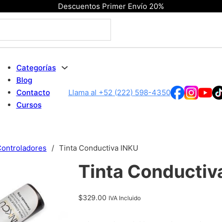
Descuentos Primer Envío 20%
Categorías
Blog
Contacto
Llama al +52 (222) 598-4350
Cursos
Controladores
/
Tinta Conductiva INKU
Tinta Conductiv
$
329.00
IVA Incluido