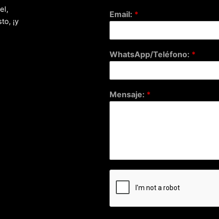
el,
Email:
*
to, ¡y
WhatsApp/Teléfono:
*
Mensaje:
*