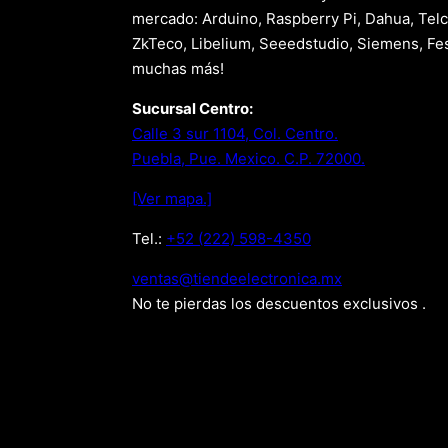
mercado: Arduino, Raspberry Pi, Dahua, Telc
ZkTeco, Libelium, Seeedstudio, Siemens, Fes
muchas más!
Sucursal Centro:
Calle 3 sur 1104, Col. Centro.
Puebla, Pue. Mexico. C.P. 72000.
[Ver mapa.]
Tel.:
+52 (222) 598-4350
xm.acinortceleedneit@satnev
No te pierdas los descuentos exclusivos .