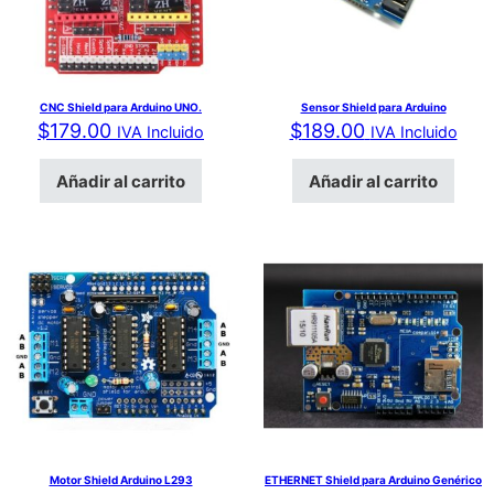
CNC Shield para Arduino UNO.
Sensor Shield para Arduino
$
179.00
$
189.00
IVA Incluido
IVA Incluido
Añadir al carrito
Añadir al carrito
Motor Shield Arduino L293
ETHERNET Shield para Arduino Genérico