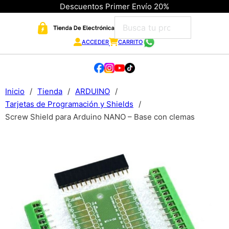
Descuentos Primer Envío 20%
ACCEDER
CARRITO
Inicio
/
Tienda
/
ARDUINO
/
Tarjetas de Programación y Shields
/
Screw Shield para Arduino NANO – Base con clemas