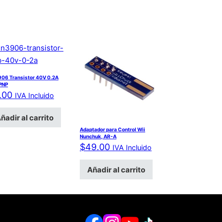
06 Transistor 40V 0.2A
 PNP
.00
IVA Incluido
ñadir al carrito
Adaptador para Control Wii
Nunchuk, AR-A
$
49.00
IVA Incluido
Añadir al carrito