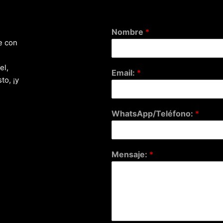
Nombre
*
e con
el,
Email:
*
to, ¡y
WhatsApp/Teléfono:
*
Mensaje:
*