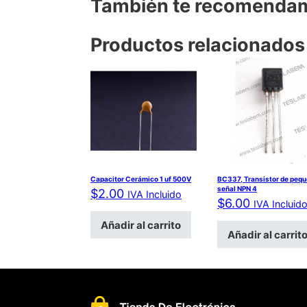
También te recomend
Productos relacionados
Capacitor Cerámico 1 uf 500V
BC337, Transistor de peq
señal NPN 4
$
2.00
IVA Incluido
$
6.00
IVA Incluid
Añadir al carrito
Añadir al carrit