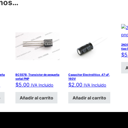
amos…
2N39
tipo
$
5
A
ueña
BC557B, Transistor de pequeña
Capacitor Electrolítico .47 uF,
señal PNP
160V
$
5.00
$
2.00
o
IVA Incluido
IVA Incluido
o
Añadir al carrito
Añadir al carrito