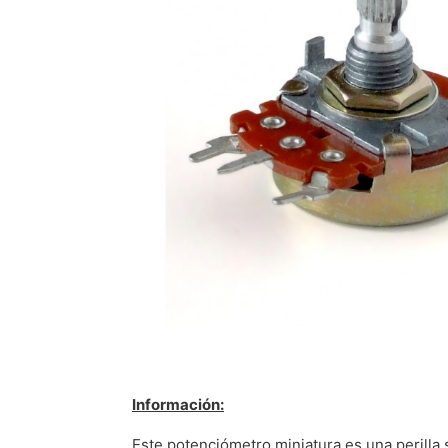
Información:
Este potenciómetro miniatura es una perilla