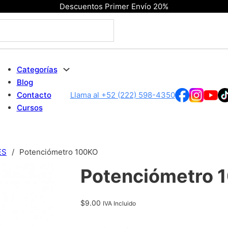
Descuentos Primer Envío 20%
Categorías
Blog
Contacto
Llama al +52 (222) 598-4350
Cursos
ES
/
Potenciómetro 100KO
Potenciómetro 
$
9.00
IVA Incluido