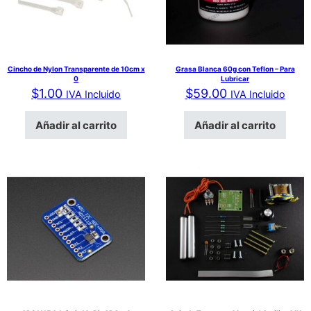
Cincho de Nylon Transparente de 10cm x
Grasa Blanca 60g con Teflon – Para
0
Lubricar
$
1.00
$
59.00
IVA Incluido
IVA Incluido
Añadir al carrito
Añadir al carrito