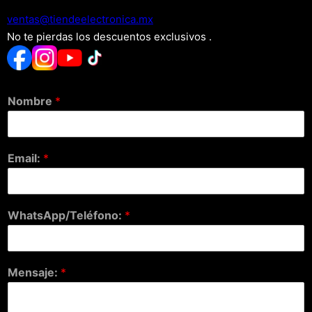
xm.acinortceleedneit@satnev
No te pierdas los descuentos exclusivos .
Nombre
*
Email:
*
WhatsApp/Teléfono:
*
Mensaje:
*