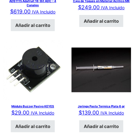
ADS1115 Adafruit 16-Bit ADC – 4
Caja de Toques en Material Acrilico MK
Canales
$
249.00
IVA Incluido
$
619.00
IVA Incluido
Añadir al carrito
Añadir al carrito
Módulo Buzzer Pasivo KEYES
Jeringa Pasta Termica Plata 6 gr
$
29.00
$
139.00
IVA Incluido
IVA Incluido
Añadir al carrito
Añadir al carrito