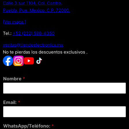
Calle 3 sur 1104, Col. Centro.
Puebla, Pue. Mexico. C.P. 72000.
[Ver mapa.]
Tel.:
+52 (222) 598-4350
xm.acinortceleedneit@satnev
No te pierdas los descuentos exclusivos .
Nombre
*
Email:
*
WhatsApp/Teléfono:
*