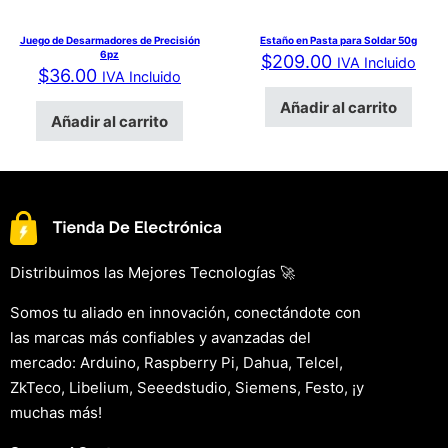
Juego de Desarmadores de Precisión
Estaño en Pasta para Soldar 50g
6pz
$
209.00
IVA Incluido
$
36.00
IVA Incluido
Añadir al carrito
Añadir al carrito
Distribuimos las Mejores Tecnologías 🚀
Somos tu aliado en innovación, conectándote con
las marcas más confiables y avanzadas del
mercado: Arduino, Raspberry Pi, Dahua, Telcel,
ZkTeco, Libelium, Seeedstudio, Siemens, Festo, ¡y
muchas más!