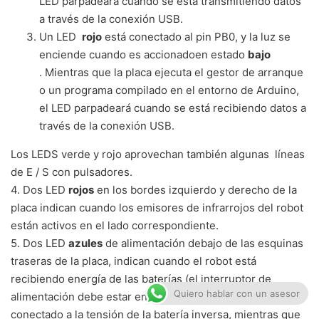
LED parpadeará cuando se está transmitiendo datos
a través de la conexión USB.
Un LED
rojo
está conectado al pin PB0, y la luz se
enciende cuando es accionadoen estado
bajo
. Mientras que la placa ejecuta el gestor de arranque
o un programa compilado en el entorno de Arduino,
el LED parpadeará cuando se está recibiendo datos a
través de la conexión USB.
Los LEDS verde y rojo aprovechan también algunas líneas
de E / S con pulsadores.
4. Dos LED
rojos
en los bordes izquierdo y derecho de la
placa indican cuando los emisores de infrarrojos del robot
están activos en el lado correspondiente.
5. Dos LED
azules
de alimentación debajo de las esquinas
traseras de la placa, indican cuando el robot está
recibiendo energía de las baterías (el interruptor de
Quiero hablar con un asesor
alimentación debe estar encendido). El LED izquierdo está
conectado a la tensión de la batería inversa, mientras que