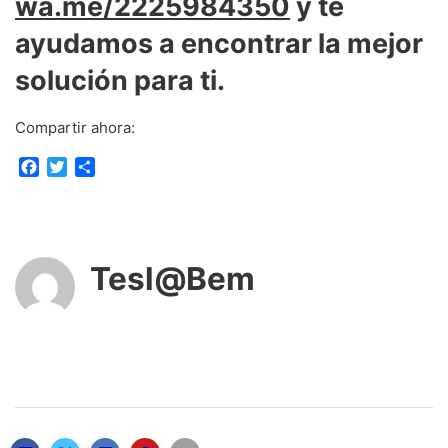
wa.me/2225984350
y te
ayudamos a encontrar la mejor
solución para ti.
Compartir ahora:
F
T
C
a
w
o
c
i
m
e
t
p
b
t
a
o
e
r
Tesl@Bem
o
r
t
k
i
r