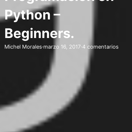
Python –
Beginners.
Michel Morales
·
marzo 16, 2017
·
4 comentarios