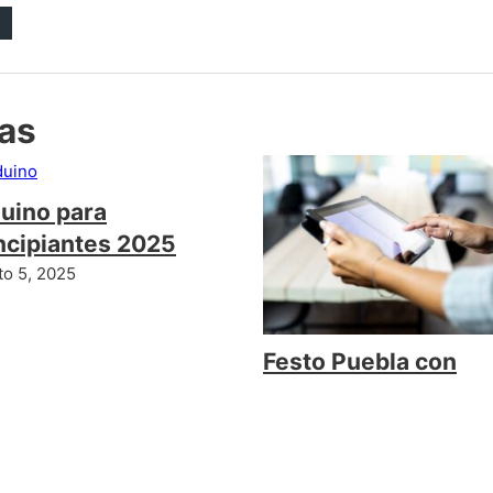
das
uino para
ncipiantes 2025
to 5, 2025
Festo Puebla con
Asesoría Técnica
Gratuita
enero 29, 2026