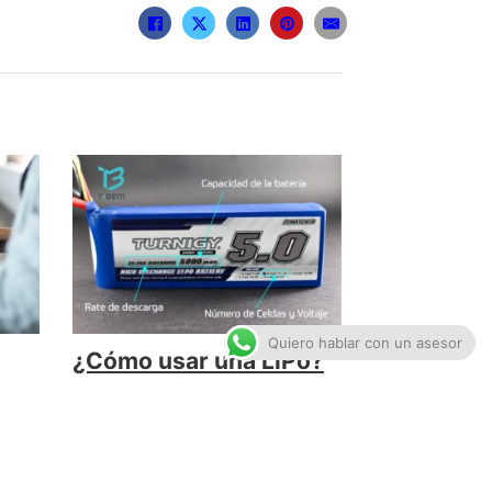
Quiero hablar con un asesor
¿Cómo usar una LiPo?
mayo 3, 2017