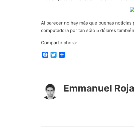
Al parecer no hay más que buenas noticias 
computadora por tan sólo 5 dólares también 
Compartir ahora:
F
T
C
a
w
o
c
i
m
e
t
p
b
t
a
o
e
r
Emmanuel Roj
o
r
t
k
i
r