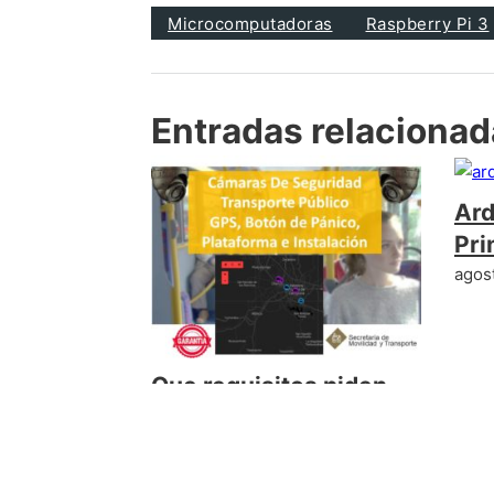
Microcomputadoras
Raspberry Pi 3
Entradas relaciona
Ard
Pri
agos
Que requisitos piden
para instalar cámaras
de seguridad en
transporte publico