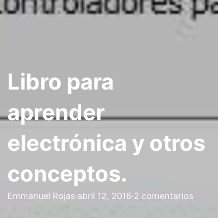
Libro para
aprender
electrónica y otros
conceptos.
Emmanuel Rojas
·
abril 12, 2016
·
2 comentarios