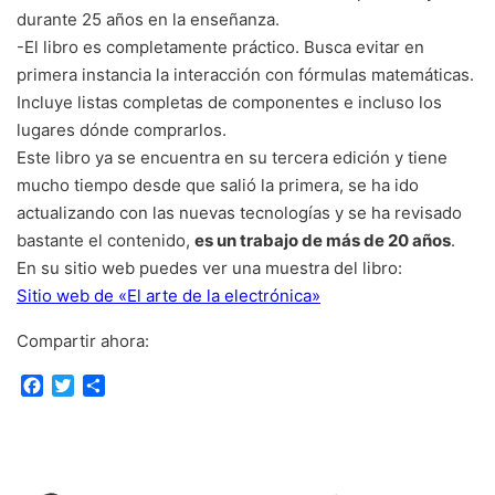
durante 25 años en la enseñanza.
-El libro es completamente práctico. Busca evitar en
primera instancia la interacción con fórmulas matemáticas.
Incluye listas completas de componentes e incluso los
lugares dónde comprarlos.
Este libro ya se encuentra en su tercera edición y tiene
mucho tiempo desde que salió la primera, se ha ido
actualizando con las nuevas tecnologías y se ha revisado
bastante el contenido,
es un trabajo de más de 20 años
.
En su sitio web puedes ver una muestra del libro:
Sitio web de «El arte de la electrónica»
Compartir ahora:
F
T
C
a
w
o
c
i
m
e
t
p
b
t
a