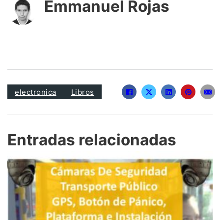
o
e
r
Emmanuel Rojas
o
r
t
k
i
r
electronica
Libros
Entradas relacionadas